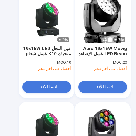
Aura 19x15W Movig
عين النحل 19x15W LED
LED Beam غسل الإضاءة
متحرك K10 غسل شعاع
المسرحية
زوم الإضاءة المسرحية
MOQ:
10
MOQ:
20
أحصل على آخر سعر
أحصل على آخر سعر
ﺎﺘﺼﻟ ﺍﻶﻧ
ﺎﺘﺼﻟ ﺍﻶﻧ
منزل
المنتجات
أشرطة فيديو