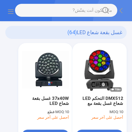
غسل بقعة شعاع LED
(64)
DMX512 التحكم LED
37x40W غسل بقعة
شعاع غسل بقعة مع
شعاع LED
19pcs 40W قوة عالية
10
MOQ:
10 قطع
MOQ:
RGBW 4 في 1 LEDs
أحصل على آخر سعر
أحصل على آخر سعر