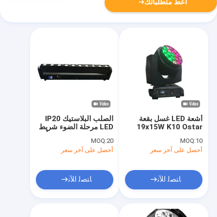
أعط متطلباتك
أشعة LED غسل بقعة
الصلب البلاستيك IP20
19x15W K10 Ostar
LED مرحلة الضوء شريط
RGBW LEDs 2500-
شعاع غسل مصفوفة تأثير
MOQ:
20
MOQ:
10
8000k 4-60° زوم غسل
شعاع التدفق
أحصل على آخر سعر
أحصل على آخر سعر
الشعاع FX
ﺎﺘﺼﻟ ﺍﻶﻧ
ﺎﺘﺼﻟ ﺍﻶﻧ