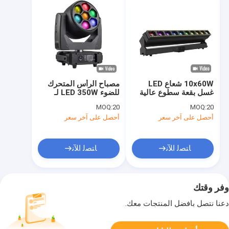
10x60W شعاع LED
مصباح الرأس المتحرك
غسل بقعة سطوع عالية
للضوء LED 350W لـ
AC90V - AC240V مع 4
DMX512 / Master
MOQ:
20
MOQ:
20
في 1 حبات الضوء
Slave / تلقائي / التحكم
أحصل على آخر سعر
أحصل على آخر سعر
بالصوت
ﺎﺘﺼﻟ ﺍﻶﻧ
ﺎﺘﺼﻟ ﺍﻶﻧ
وفر وقتك
دعنا نتصل بأفضل المنتجات معك.