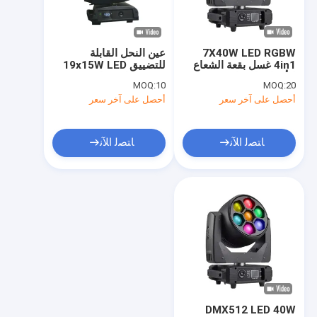
حول بنا
جولة في المعمل
7X40W LED RGBW
عين النحل القابلة
4in1 غسل بقعة الشعاع
للتضييق 19x15W LED
ضبط الجودة
لتأثيرات الإضاءة
K10 غسل شعاع زوم
MOQ:
10
MOQ:
20
الديناميكية
أحصل على آخر سعر
أحصل على آخر سعر
اتصل بنا
أخبار
ﺎﺘﺼﻟ ﺍﻶﻧ
ﺎﺘﺼﻟ ﺍﻶﻧ
طلب اقتباس
ضوء غسل بقعة الشعاع
غسل بقعة شعاع LED
غسل بقعة شعاع الرأس المتحرك
DMX512 LED 40W