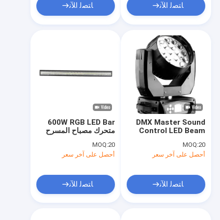
ﺎﺘﺼﻟ ﺍﻶﻧ
ﺎﺘﺼﻟ ﺍﻶﻧ
600W RGB LED Bar
DMX Master Sound
Control LED Beam
متحرك مصباح المسرح
Spot Wash مع طاقة
الرئيسي مع الوضع الذاتي
MOQ:
20
MOQ:
20
400 واط وشاشة LCD
أحصل على آخر سعر
أحصل على آخر سعر
ﺎﺘﺼﻟ ﺍﻶﻧ
ﺎﺘﺼﻟ ﺍﻶﻧ