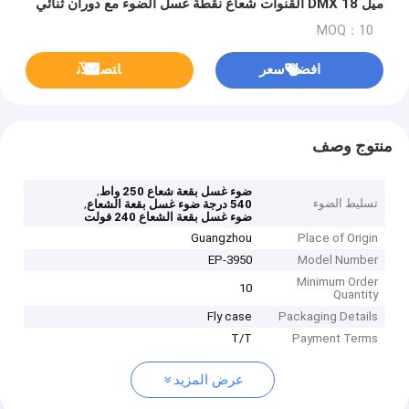
ميل 18 DMX القنوات شعاع نقطة غسل الضوء مع دوران ثنائي
الاتجاه
MOQ：10
افضل سعر
ﺎﺘﺼﻟ ﺍﻶﻧ
منتوج وصف
,
ضوء غسل بقعة شعاع 250 واط
تسليط الضوء
,
540 درجة ضوء غسل بقعة الشعاع
ضوء غسل بقعة الشعاع 240 فولت
Guangzhou
Place of Origin
EP-3950
Model Number
Minimum Order
10
Quantity
Fly case
Packaging Details
T/T
Payment Terms
عرض المزيد