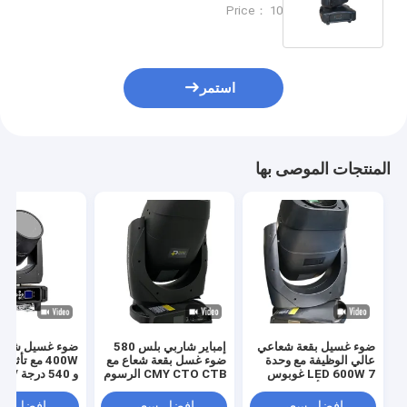
شعاع نقطة غسل الضوء مع دوران ثنائي
Price： 10
الاتجاه
استمر
المنتجات الموصى بها
ضوء غسيل بقعة شعاعي
إمباير شاربي بلس 580
عالي الوظيفة مع وحدة
ضوء غسل بقعة شعاع مع
400W مع تأث
LED 600W 7 غوبوس
CMY CTO CTB الرسوم
دوار ونظام ألوان CMY
المتحركة 100-240V
تحكم بان / ميل ل
480W مصباح 15 ألوان 8
المسرح
افضل سعر
افضل سعر
افضل سع