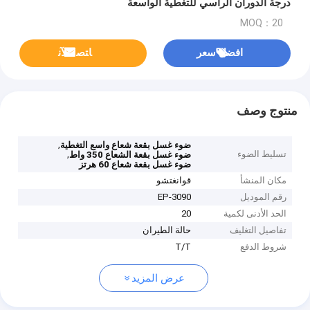
درجة الدوران الرأسي للتغطية الواسعة
MOQ：20
افضل سعر
ﺎﺘﺼﻟ ﺍﻶﻧ
منتوج وصف
,
ضوء غسل بقعة شعاع واسع التغطية
تسليط الضوء
,
ضوء غسل بقعة الشعاع 350 واط
ضوء غسل بقعة شعاع 60 هرتز
مكان المنشأ
قوانغتشو
رقم الموديل
EP-3090
الحد الأدنى لكمية
20
تفاصيل التغليف
حالة الطيران
شروط الدفع
T/T
عرض المزيد