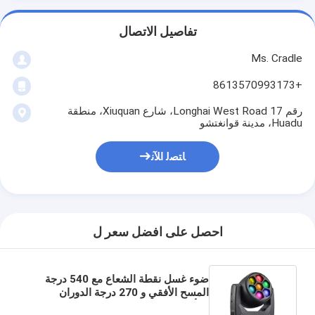
تفاصيل الاتصال
Ms. Cradle
+8613570993173
رقم 17 Longhai West Road، شارع Xiuquan، منطقة
Huadu، مدينة قوانغتشو
ﺎﺘﺼﻟ ﺍﻶﻧ
احصل على افضل سعر ل
ضوء غسل نقطة الشعاع مع 540 درجة
المسح الأفقي و 270 درجة الدوران
الرأسي للتغطية الواسعة