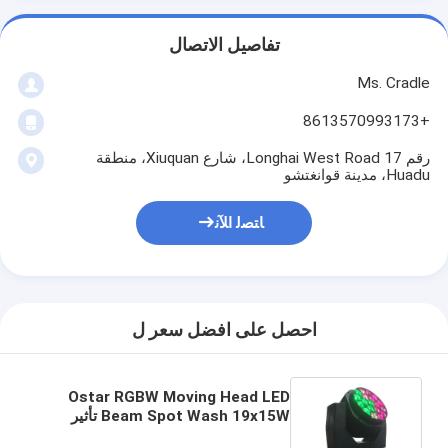
تفاصيل الاتصال
Ms. Cradle
+8613570993173
رقم 17 Longhai West Road، شارع Xiuquan، منطقة
Huadu، مدينة قوانغتشو
ﺎﺘﺼﻟ ﺍﻶﻧ
احصل على افضل سعر ل
Ostar RGBW Moving Head LED
Beam Spot Wash 19x15W تأثير
إطار شعاع الغسيل الرقمي