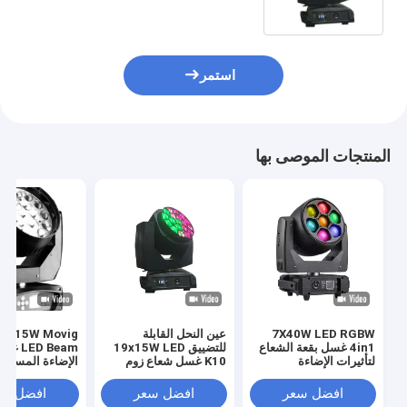
استمر
المنتجات الموصى بها
7X40W LED RGBW
عين النحل القابلة
19x15W Movig
4in1 غسل بقعة الشعاع
للتضييق 19x15W LED
LED Beam 
لتأثيرات الإضاءة
K10 غسل شعاع زوم
الإضاءة المسرحي
الديناميكية
افضل سعر
افضل سعر
افضل سع