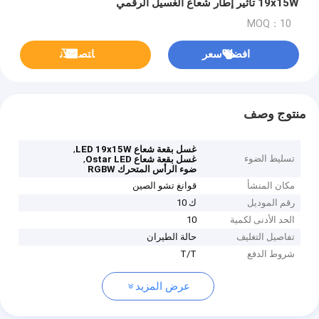
19x15W تأثير إطار شعاع الغسيل الرقمي
MOQ：10
افضل سعر
ﺎﺘﺼﻟ ﺍﻶﻧ
منتوج وصف
,
غسل بقعة شعاع LED 19x15W
تسليط الضوء
,
غسل بقعة شعاع Ostar LED
ضوء الرأس المتحرك RGBW
مكان المنشأ
قوانغ تشو الصين
رقم الموديل
ك 10
الحد الأدنى لكمية
10
تفاصيل التغليف
حالة الطيران
شروط الدفع
T/T
عرض المزيد