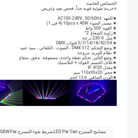
الخصائص الخاصة:
※حزمة ضوئية قوية جداً، فحص بعيد وعريض
★الجهد: AC100-240V، 50/60Hz
★ مصدر الضوء: 10pcs x 40W (4 في 1)
★ القوة: 500 واط
★زاوية الشعاع: 2°
★ميل: 0-230 درجة
★ 5/7/14/18/42/54 قنوات DMX
★ وضع التحكم: DMX 512 ، الصوت ، التلقائي ، سيد-عبيد
★ نظام التبريد: مروحة
★ وضع التأثير: تحكم نقطة واحدة، مصفوفة، تدفق، شعاع
★غلاف الجسم: الفولاذ + البلاستيك
★معدل IP: IP20
★حجم: 110x95x20 سم
★الوزن الصافي: 13.6 كجم
مصابيح المسرح LED Par Can,شريط ضوء المسرح LED,RGBW Par علبة