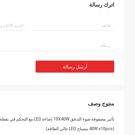
اترك رسالة
أرسل رسالة
منتوج وصف
تأثير مصفوفة ضوء التدفق 10X40W إضاءة LED مع التحكم في نقطة واحدة
(40W x10pcs مصباح LED عالي الطاقة)