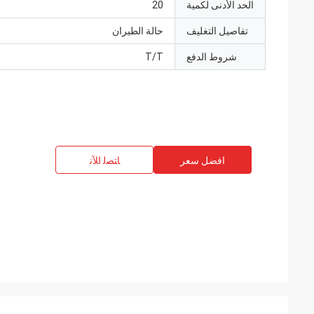
الحد الأدنى لكمية
20
تفاصيل التغليف
حالة الطيران
شروط الدفع
T/T
افضل سعر
ﺎﺘﺼﻟ ﺍﻶﻧ