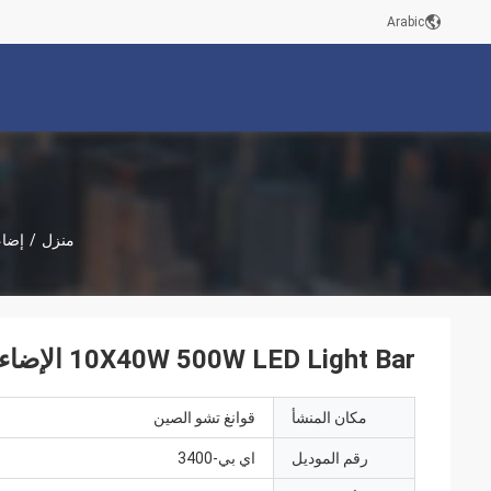
Arabic
منزل
/
إضاءة ar
10X40W 500W LED Light Bar الإضاءة المسرحية مع التحكم في نقطة واحدة
مكان المنشأ
قوانغ تشو الصين
رقم الموديل
اي بي-3400