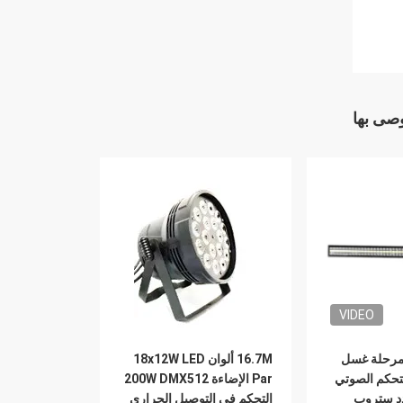
وصى بها
VIDEO
6 واط LED مرحلة غسل
16.7M ألوان 18x12W LED
تحكم الصوتي
Par الإضاءة 200W DMX512
التحكم في التوصيل الحراري