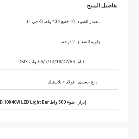
تفاصيل المنتج
مصدر الضوء
10 قطع × 40 واط (4 في 1)
زاوية الشعاع
2 درجة
قناة
5/7/14/18/42/54 قنوات DMX
درع جسدي
فولاذ + بلاستيك
إبراز
ضوء 500 واط LED,10X40W LED Light Bar الإضاءة المسرحية