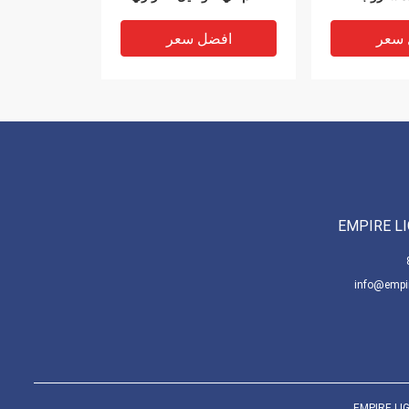
العالي
 سعر
افضل سعر
EMPIRE L
VIDEO
VIDEO
info@empir
أضواء شريط LED 420W مع
RGBW LED Par Lighting
480pcs 0.3W RGB LED
Moving Head 12X40W مع
شاشة LCD وحماية
 سعر
افضل سعر