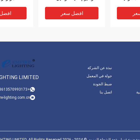
الحراري
عر
افضل سعر
افضل
نبذة عن الشركة
جولة في المعمل
IGHTING LIMITED
ضبط الجودة
VIDEO
+8613570993173
ة
اتصل بنا
e-lighting.com.cn
RGBW / RGBWA LED Par
10X40W 500W LED Light
مسرحية مع
الإضاءة 18x12W Par يمكن
واحدة
أن مصابيح المسرح 200W
Beads للإضاءة الديناميكية
عر
افضل سعر
افضل
ة الشعاع المزود. © 2024 - 2026 EMPIRE LIGHTING LIMITED. All Rights Reserved.