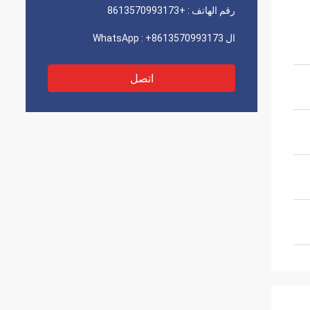
رقم الهاتف :
+8613570993173
ال WhatsApp :
+8613570993173
اتصل