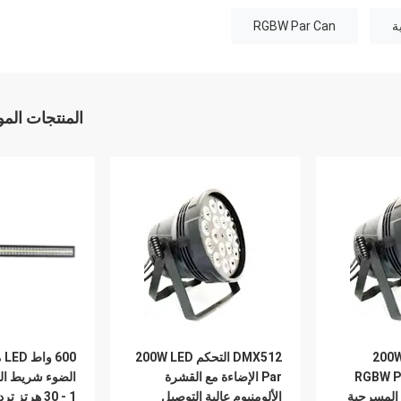
RGBW Par Can
المنتجات الم
طاقة 200W RGBWA /
DMX512 التحكم 200W LED
00
RGBW P
Par الإضاءة مع القشرة
الضوء شريط ال
الألومنيوم عالية التوصيل
1 - 30 هرتز تردد ستروب