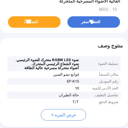
العالية الأضواء المسرحية المتحركة
MOQ：10
افضل سعر
ﺎﺘﺼﻟ ﺍﻶﻧ
منتوج وصف
,
ضوء RGBW LED متحرك للضوء الرئيسي
تسليط الضوء
,
ضوء الشعاع الرئيسي المتحرك
أضواء متحركة مسرحية عالية الطاقة
مكان المنشأ
قوانغ تشو الصين
رقم الموديل
EP-K15
الحد الأدنى لكمية
10
تفاصيل التغليف
حالة الطيران
شروط الدفع
T/T
عرض المزيد