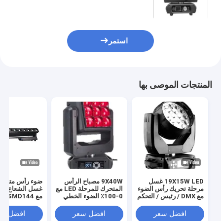
استمر
المنتجات الموصى بها
19X15W LED غسل
9X40W مصباح الرأس
ضوء رأس متحرك
مرحلة تحريك رأس الضوء
المتحرك للمرحلة LED مع
مع DMX / رئيس / التحكم
0-100٪ الضوء الخطي
في الصوت و 8 درجة -50
للتحولات السلسة
حبات الضوء الم
درجة زاوية شعاع
افضل سعر
افضل سعر
افضل سع