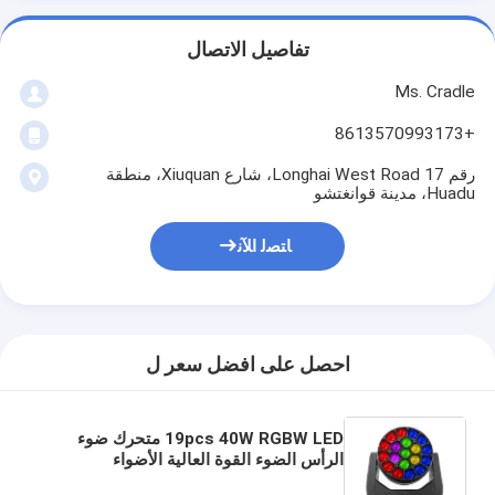
تفاصيل الاتصال
Ms. Cradle
+8613570993173
رقم 17 Longhai West Road، شارع Xiuquan، منطقة
Huadu، مدينة قوانغتشو
ﺎﺘﺼﻟ ﺍﻶﻧ
احصل على افضل سعر ل
19pcs 40W RGBW LED متحرك ضوء
الرأس الضوء القوة العالية الأضواء
المسرحية المتحركة