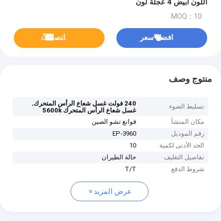
اللون أبيض 4 عجلة لون
MOQ：10
افضل سعر
ﺎﺘﺼﻟ ﺍﻶﻧ
منتوج وصف
,
240 فولت غسل شعاع الرأس المتحرك
تسليط الضوء
غسل شعاع الرأس المتحرك 5600k
مكان المنشأ
قوانغ تشو الصين
رقم الموديل
EP-3960
الحد الأدنى لكمية
10
تفاصيل التغليف
حالة الطيران
شروط الدفع
T/T
عرض المزيد