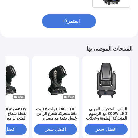
استمر
المنتجات الموصى بها
الرأس المتحرك المهني
100 - 240 فولت 16 بت
1W
800W LED مع الرسوم
دقة متحركة شعاع الرأس
نقطة شعاع الرأ
المتحركة الملونة وعجلات
غسل بقعة مع مصباح
المتحر
البريزما للتأثيرات
أوزرام 461W
CTB والرسوم المتحركة
المتميزة
افضل سعر
افضل سعر
افضل سع