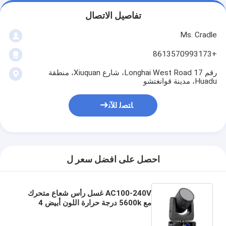
تفاصيل الاتصال
Ms. Cradle
+8613570993173
رقم 17 Longhai West Road، شارع Xiuquan، منطقة
Huadu، مدينة قوانغتشو
ﺎﺘﺼﻟ ﺍﻶﻧ
احصل على افضل سعر ل
AC100-240V غسل رأس شعاع متحرك
مع 5600k درجة حرارة اللون أبيض 4
عجلة لون