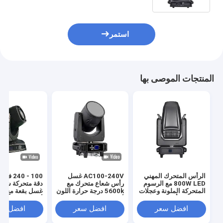
استمر
المنتجات الموصى بها
الرأس المتحرك المهني
AC100-240V غسل
800W LED مع الرسوم
رأس شعاع متحرك مع
دقة متحركة شعا
المتحركة الملونة وعجلات
5600k درجة حرارة اللون
غسل بقعة مع مص
البريزما للتأثيرات
أبيض 4 عجلة لون
أوزرام 461W
المتميزة
افضل سعر
افضل سعر
افضل سع