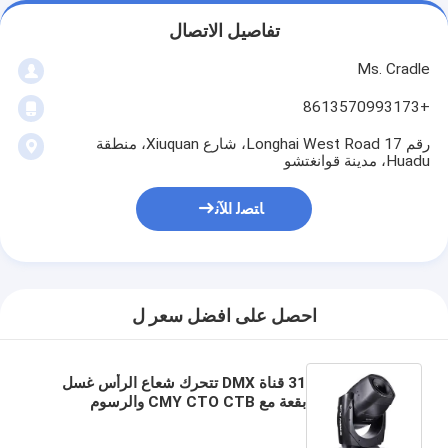
تفاصيل الاتصال
Ms. Cradle
+8613570993173
رقم 17 Longhai West Road، شارع Xiuquan، منطقة
Huadu، مدينة قوانغتشو
ﺎﺘﺼﻟ ﺍﻶﻧ
احصل على افضل سعر ل
31 قناة DMX تتحرك شعاع الرأس غسل
بقعة مع CMY CTO CTB والرسوم
المتحركة