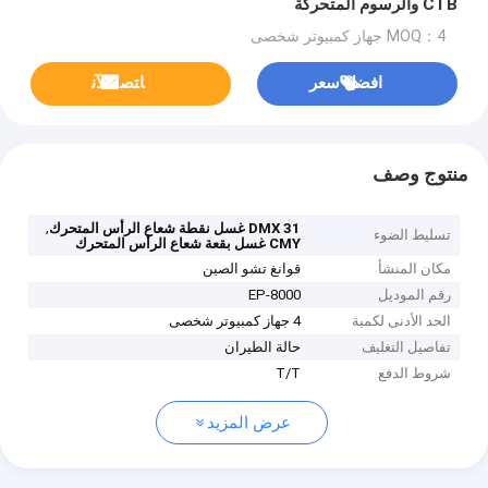
CTB والرسوم المتحركة
MOQ：4 جهاز كمبيوتر شخصى
افضل سعر
ﺎﺘﺼﻟ ﺍﻶﻧ
منتوج وصف
,
31 DMX غسل نقطة شعاع الرأس المتحرك
تسليط الضوء
CMY غسل بقعة شعاع الرأس المتحرك
مكان المنشأ
قوانغ تشو الصين
رقم الموديل
EP-8000
الحد الأدنى لكمية
4 جهاز كمبيوتر شخصى
تفاصيل التغليف
حالة الطيران
شروط الدفع
T/T
عرض المزيد