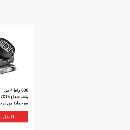
0
مع حماية من درجة
افضل س