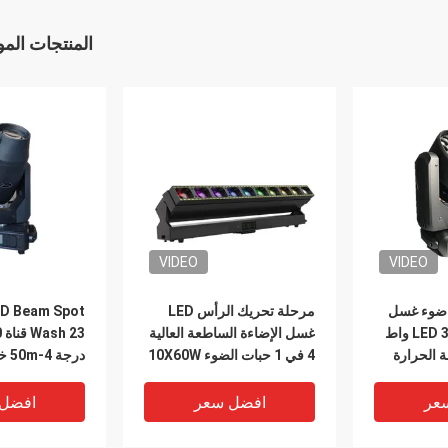
المنتجات الم
VIDEO
VIDEO
60 واط 4 في 1 ضوء غسل
مرحلة تحريك الرأس LED
بقعة شعاع LED 37X15 واط
غسل الإضاءة الساطعة العالية
 الحرارة
4 في 1 حبات الضوء 10X60W
CTO
عر
افضل سعر
افضل