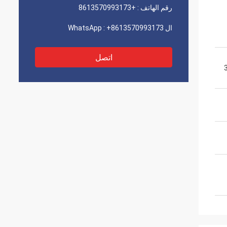
رقم الهاتف :
+8613570993173
ال WhatsApp :
+8613570993173
اتصل
س يدور 360