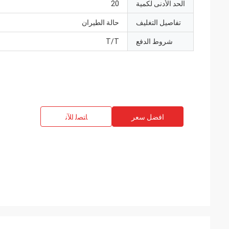
الحد الأدنى لكمية
20
تفاصيل التغليف
حالة الطيران
شروط الدفع
T/T
افضل سعر
ﺎﺘﺼﻟ ﺍﻶﻧ