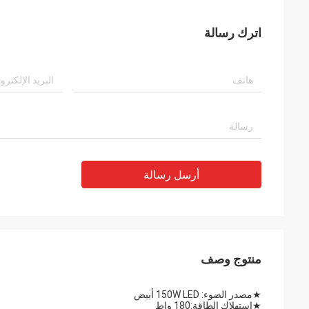
اترك رسالة
أرسل رسالة
منتوج وصف
★
مصدر الضوء: 150W LED أبيض
★
استهلاك الطاقة:180 واط