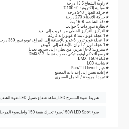
★
زاوية الشعاع:13.5 درجة
★
ضبابية إلكترونية 0~100%
★
حركة الجهاز: 540 درجة
★
حركة الانحناء: 270 درجة
★
دقة الشاشة: 8-16 بت
★
نظارة تدور ذات 5 جوانب
★
التركيز: التركيز الخطي من قريب إلى بعيد
★
1 عجلة غوبو ثابتة: 8 غوبو زائد فارغة
★
1 عجلة غوبو تدور: 6 غوبو بالإضافة إلى الفراغ، غوبو تدور 360 درجة
★
1 عجلة لون: 7 ألوان بالإضافة إلى الأبيض
★
ستروب: 0-16 هرتز، من بطيء إلى سريع، تعديل
★
وضع التحكم:أوتوماتيكي، صوت نشط، DMX512
★
قناة DMX: 16CH
★
شاشة LCD
★
خيار Pan/Tilt Invert
★
إعادة تعيين إلى إعدادات المصنع
★
تبريد المروحة / الحمل القسري
شريط ضوء المسرح LED,إضاءة شعاع غسيل LED,ضوء الشعاع الرئيسي المتحرك
ضوء 150W LED Spot,ضوء تحرك بقعة 150 واط,ضوء المرحلة المضيئة المتحركة