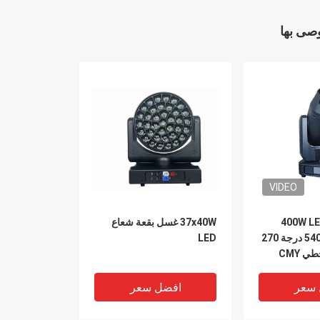
وصى بها
VIDEO
400W LED Beam Spot
37x40W غسل بقعة شعاع
Wash 23 قناة 540 درجة 270
LED
درجة 4-50m خطي CMY
 سعر
افضل سعر