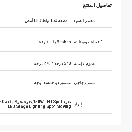
تفاصيل المنتج
مصدر الضوء
1 قطعة 150 واط LED أبيض
1 عجلة جوبو ثابتة
8gobos زائد فارغة
عموم / إمالة
540 درجة / 270 درجة
نشور زجاجي
منشور ذو خمسة أوجه
ضوء 150W LED Spot,ضوء تحرك بقعة 150 واط,ضوء المرحلة المضيئة المتحركة
إبراز
LED Stage Lighting Spot Moving