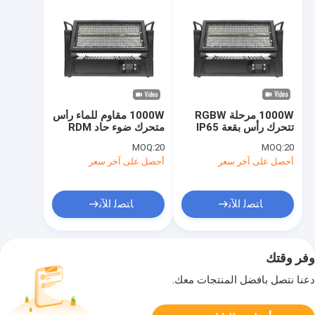
1000W مرحلة RGBW
1000W مقاوم للماء رأس
تتحرك رأس بقعة IP65
متحرك ضوء حاد RDM
الوعاء الوقائي للماء
التحكم 8/18/61CH قناة
MOQ:
20
MOQ:
20
أحصل على آخر سعر
أحصل على آخر سعر
ﺎﺘﺼﻟ ﺍﻶﻧ
ﺎﺘﺼﻟ ﺍﻶﻧ
وفر وقتك
دعنا نتصل بأفضل المنتجات معك.