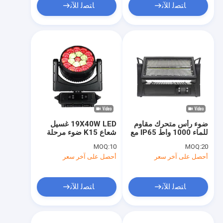
ﺎﺘﺼﻟ ﺍﻶﻧ
ﺎﺘﺼﻟ ﺍﻶﻧ
ضوء رأس متحرك مقاوم
19X40W LED غسيل
للماء 1000 واط IP65 مع
شعاع K15 ضوء مرحلة
144 حبة ضوء بيضاء و
التكبير مقاوم للماء IP66
MOQ:
10
MOQ:
20
576 حبة ضوء ستروب
أحصل على آخر سعر
أحصل على آخر سعر
ﺎﺘﺼﻟ ﺍﻶﻧ
ﺎﺘﺼﻟ ﺍﻶﻧ