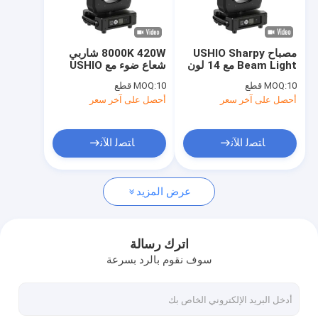
حول بنا
جولة في المعمل
مصباح USHIO Sharpy
8000K 420W شاربي
Beam Light مع 14 لون
شعاع ضوء مع USHIO
ضبط الجودة
17 غوبو 6 وجهات Prism
مصباح 16 قناة DMX
10 قطع
MOQ:
10 قطع
MOQ:
16 قناة DMX
أحصل على آخر سعر
أحصل على آخر سعر
اتصل بنا
أخبار
ﺎﺘﺼﻟ ﺍﻶﻧ
ﺎﺘﺼﻟ ﺍﻶﻧ
طلب اقتباس
عرض المزيد
ضوء غسل بقعة الشعاع
اترك رسالة
سوف نقوم بالرد بسرعة
غسل بقعة شعاع LED
غسل بقعة شعاع الرأس المتحرك