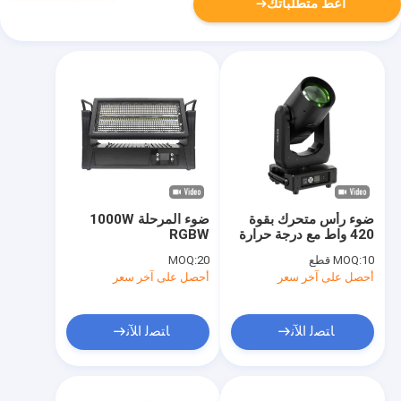
أعط متطلباتك
ضوء رأس متحرك بقوة
ضوء المرحلة 1000W
420 واط مع درجة حرارة
RGBW
لون 8000 كيلو
10 قطع
MOQ:
20
MOQ:
أحصل على آخر سعر
أحصل على آخر سعر
ﺎﺘﺼﻟ ﺍﻶﻧ
ﺎﺘﺼﻟ ﺍﻶﻧ