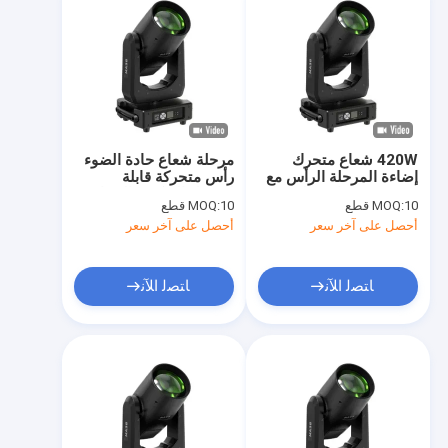
420W شعاع متحرك
مرحلة شعاع حادة الضوء
إضاءة المرحلة الرأس مع
رأس متحركة قابلة
USHIO مصباح خطية
للتعديل التركيز والضباب
10 قطع
MOQ:
10 قطع
MOQ:
ضبط ضبابي
أحصل على آخر سعر
أحصل على آخر سعر
ﺎﺘﺼﻟ ﺍﻶﻧ
ﺎﺘﺼﻟ ﺍﻶﻧ
منزل
المنتجات
أشرطة فيديو