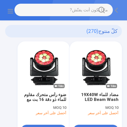
كلّ منتوج
(270)
مضاد للماء 19X40W
ضوء رأس متحرك مقاوم
LED Beam Wash
للماء ذو دقة 16 بت مع
19X40W K15 RGBW 4
Moving Head Zoom
MOQ:
10
MOQ:
10
K15 الإضاءة المسرحية
في 1 LEDs
أحصل على آخر سعر
أحصل على آخر سعر