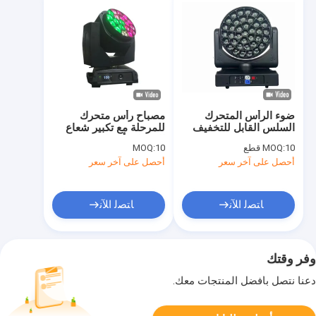
ضوء الرأس المتحرك
مصباح رأس متحرك
السلس القابل للتخفيف
للمرحلة مع تكبير شعاع
37x40W LED Spot
الغسيل وأوضاع التشغيل
10 قطع
MOQ:
10
MOQ:
Moving Head Light
FX و 0-100٪ ضباب
أحصل على آخر سعر
أحصل على آخر سعر
خطي
ﺎﺘﺼﻟ ﺍﻶﻧ
ﺎﺘﺼﻟ ﺍﻶﻧ
وفر وقتك
دعنا نتصل بأفضل المنتجات معك.