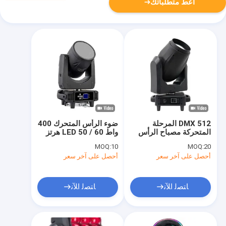
أعط متطلباتك
DMX 512 المرحلة
ضوء الرأس المتحرك 400
المتحركة مصباح الرأس
واط LED 50 / 60 هرتز
6500K مع 160mm انتاج
مع شعاع فائق الوضوح
MOQ:
10
MOQ:
20
فتحة كبيرة
غسل نقي
أحصل على آخر سعر
أحصل على آخر سعر
ﺎﺘﺼﻟ ﺍﻶﻧ
ﺎﺘﺼﻟ ﺍﻶﻧ