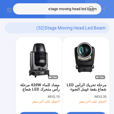
(52)
Stage Moving Head Led Beam
مرحلة تحريك الرأس LED
مضاد للماء 420W مرحلة
شعاع بقعة غسل الضوء
رأس متحرك LED شعاع
100W مع 6 ألوان عجلة
نقطة الإضاءة IP65
MOQ:
10
MOQ:
20
عشب العسل
أحصل على آخر سعر
أحصل على آخر سعر