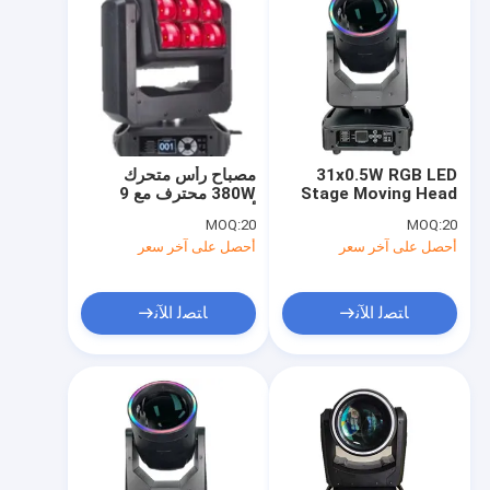
31x0.5W RGB LED
مصباح رأس متحرك
Stage Moving Head
380W محترف مع 9
Light 8Bit / 16Bit دقة
أجهزة 40W RGBW
MOQ:
20
MOQ:
20
مع قرص الذرة
LEDs و DMX 512
أحصل على آخر سعر
أحصل على آخر سعر
Control
ﺎﺘﺼﻟ ﺍﻶﻧ
ﺎﺘﺼﻟ ﺍﻶﻧ
منزل
المنتجات
أشرطة فيديو