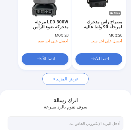
حول بنا
جولة في المعمل
مصباح رأس متحرك
LED 300W مرحلة
لمرحلة 90 واط عالية
متحركة ضوء الرأس
ضبط الجودة
الوضوح مع نظارة ذات 24
DMX512 وضع التحكم
MOQ:
20
MOQ:
20
جانب وشاشة LCD
الآلي
أحصل على آخر سعر
أحصل على آخر سعر
اتصل بنا
أخبار
ﺎﺘﺼﻟ ﺍﻶﻧ
ﺎﺘﺼﻟ ﺍﻶﻧ
طلب اقتباس
عرض المزيد
ضوء غسل بقعة الشعاع
اترك رسالة
سوف نقوم بالرد بسرعة
غسل بقعة شعاع LED
غسل بقعة شعاع الرأس المتحرك